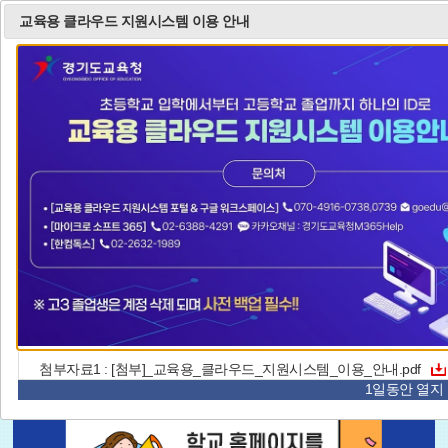
교육용 클라우드 지원시스템 이용 안내
통
검색
합
검
색
닫
기
이
일
다
리
2
/
2
팝업존
전
시
음
스
첨부자료1 :
[첨부]_교육용_클라우드_지원시스템_이용_안내.pdf
1일동안 열지 않
페
정
페
트
이
지
이
보