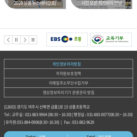
2026 상품 뉴스레터(2호)
시인 오은 작가와의 만남
배
너
배너
배너
배너
배너
모
이전
정지
다음
리스
음
트
개인정보처리방침
저작원보호정책
이메일주소무단수집거부
영상정보처리기기 운영관리 방침
(12603) 경기도 여주시 산북면 금품1로 15 상품초등학교
Tel : 교무실 : 031-883-9964 (08:30 ~ 16:30) | 행정실 : 031-883-0077(08:30 ~ 16:30)
| 유치원:031-884-0908(8:30~16:30) | Fax : 031-882-9629
Today
10명
Total
265130명