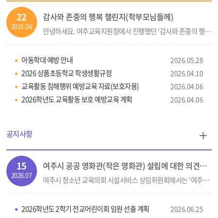
정
22
감사와 존중의 행복 챌린지(학부모님들께)
통
2026.06
안녕하세요. 여주교육지원청에서 진행했던 '감사와 존중의 행복 챌린지'에 제출했던 '학부모님들께 드리는 편지'를 첨부합니다.상품초등학교 학생 교육활동을 위해 항상
신
문
아동학대 예방 안내
2026.05.28
더
2026 상품초등학교 학생생활규정
2026.04.10
교육활동 침해행위 예방교육 자료(보호자용)
2026.04.06
보
2026학년도 교육활동 보호 예방교육 계획
2026.04.06
기
공
공지사항
지
15
여주시 공공 영화관(작은 영화관) 설립에 대한 의견수렴 조사 참여 안내
사
2026.07
여주시 청소년 교육의회 시설서비스 상임위원회에서는 '여주시 공공 영화관(작은 영화관) 설립'에 대한 의견수렴 조사를 아래와 같이 실시하고 있으니 많은 참여 바랍니
항
더
2026학년도 2학기 전교어린이회 임원 선출 계획
2026.06.25