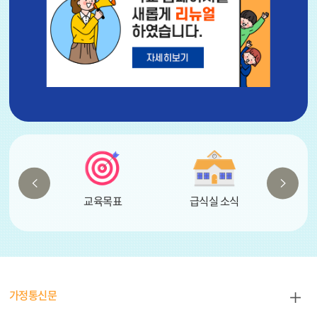
지
지
기
Prev
Next
교육목표
급식실 소식
방
가
가정통신문